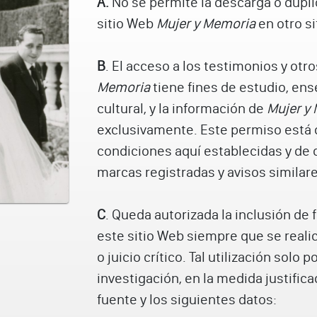
A.
No se permite la descarga o dupli
sitio Web
Mujer y Memoria
en otro si
B
. El acceso a los testimonios y otr
Memoria
tiene fines de estudio, ens
cultural, y la información de
Mujer y
exclusivamente. Este permiso está 
condiciones aquí establecidas y de c
marcas registradas y avisos similare
C
. Queda autorizada la inclusión de
este sitio Web siempre que se realice
o juicio crítico. Tal utilización solo
investigación, en la medida justifica
fuente y los siguientes datos: